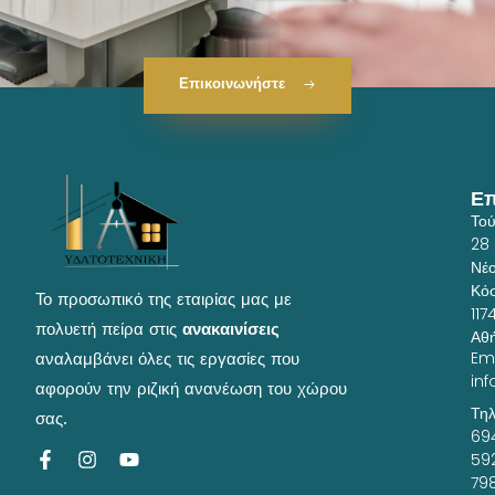
Επικοινωνήστε
Επ
Το
28
Νέ
Κό
Το προσωπικό της εταιρίας μας με
117
πολυετή πείρα στις
ανακαινίσεις
Αθ
Ema
αναλαμβάνει όλες τις εργασίες που
inf
αφορούν την ριζική ανανέωση του χώρου
Τηλ
σας.
69
F
I
Y
59
a
n
o
79